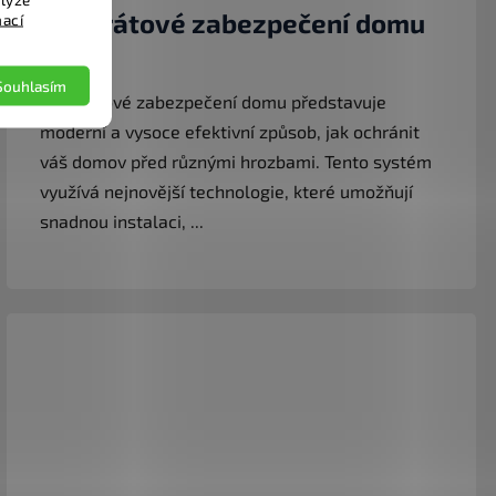
Bezdrátové zabezpečení domu
mací
24.4.2025
Souhlasím
Bezdrátové zabezpečení domu představuje
moderní a vysoce efektivní způsob, jak ochránit
váš domov před různými hrozbami. Tento systém
využívá nejnovější technologie, které umožňují
snadnou instalaci, ...