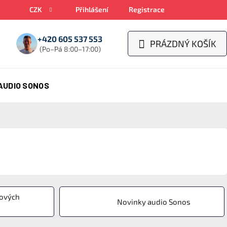
CZK
Přihlášení
Registrace
+420 605 537 553
PRÁZDNÝ KOŠÍK
NÁKUPNÍ
(Po–Pá 8:00–17:00)
KOŠÍK
AUDIO SONOS
ových
Novinky audio Sonos