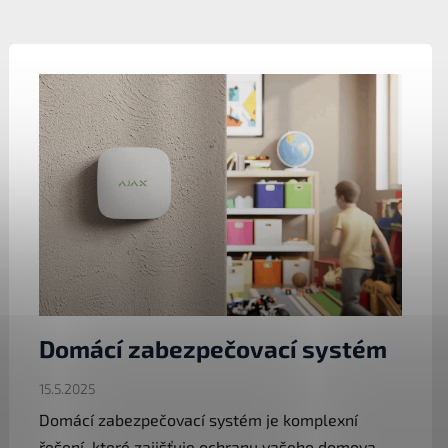
Domácí zabezpečovací systém
15.5.2025
Domácí zabezpečovací systém je komplexní
řešení, které zajišťuje ochranu vašeho domova