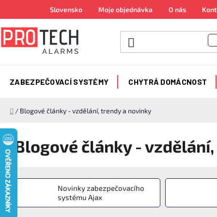
Přejít
Slovensko
Moje objednávka
O nás
Kont
na
obsah
ZABEZPEČOVACÍ SYSTÉMY
CHYTRÁ DOMÁCNOST
Domů
/
Blogové články - vzdělání, trendy a novinky
Blogové články - vzdělání,
Novinky zabezpečovacího
systému Ajax