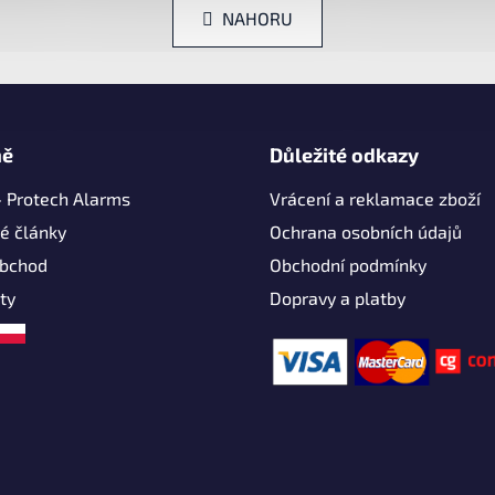
O
á
NAHORU
v
n
k
l
o
á
v
d
á
a
n
c
í
mě
Důležité odkazy
í
p
- Protech Alarms
Vrácení a reklamace zboží
r
é články
Ochrana osobních údajů
v
obchod
Obchodní podmínky
k
y
ty
Dopravy a platby
v
ý
p
i
s
u