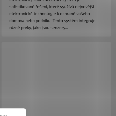
sofistikované řešení, které využívá nejnovější
elektronické technologie k ochraně vašeho
domova nebo podniku. Tento systém integruje
různé prvky, jako jsou senzory...
lýze