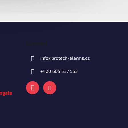
Kontakt
info
@
protech-alarms.cz
+420 605 537 553