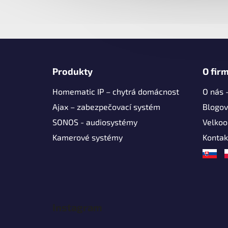
Z
á
Produkty
O fir
p
Homematic IP – chytrá domácnost
O nás 
a
t
Ajax – zabezpečovací systém
Blogov
í
SONOS - audiosystémy
Velko
Kamerové systémy
Kontak
Instagram