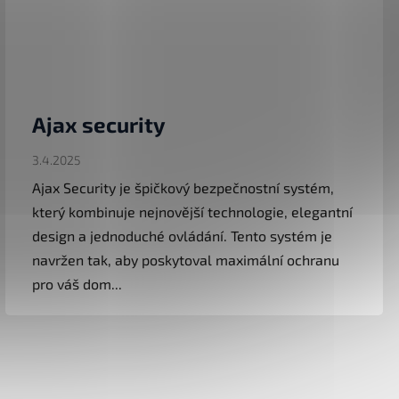
Ajax security
3.4.2025
Ajax Security je špičkový bezpečnostní systém,
který kombinuje nejnovější technologie, elegantní
design a jednoduché ovládání. Tento systém je
navržen tak, aby poskytoval maximální ochranu
pro váš dom...