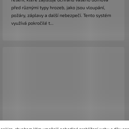
před různými typy hrozeb, jako jsou vloupání,
požáry, záplavy a další nebezpečí. Tento systém
využívá pokročilé t...
ookies, abychom Vám umožnili pohodlné prohlížení webu a díky ana