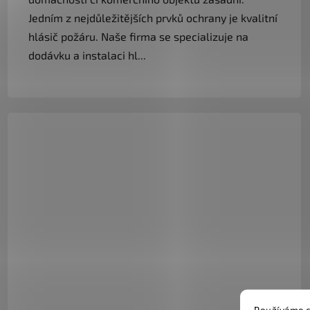
Jedním z nejdůležitějších prvků ochrany je kvalitní
hlásič požáru. Naše firma se specializuje na
dodávku a instalaci hl...
Používáme c