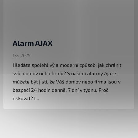
Alarm AJAX
17.4.2025
Hledáte spolehlivý a moderní způsob, jak chránit
svůj domov nebo firmu? S našimi alarmy Ajax si
můžete být jisti, že Váš domov nebo firma jsou v
bezpečí 24 hodin denně, 7 dní v týdnu. Proč
riskovat? I...