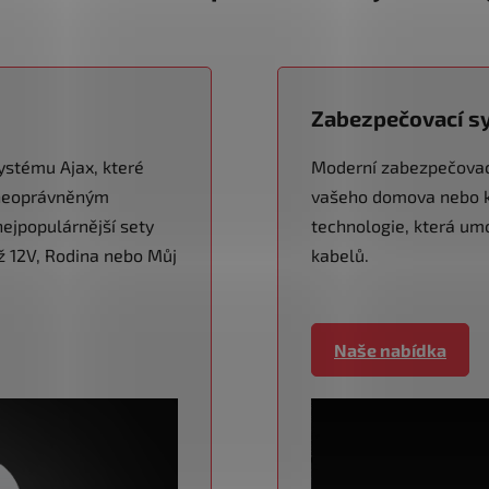
Zabezpečovací s
ystému Ajax, které
Moderní zabezpečovací
d neoprávněným
vašeho domova nebo ka
ejpopulárnější sety
technologie, která um
áž 12V, Rodina nebo Můj
kabelů.
Naše nabídka