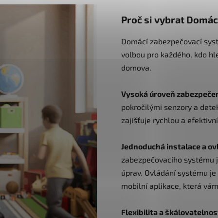
Proč si vybrat Domá
Domácí zabezpečovací systé
volbou pro každého, kdo hle
domova.
Vysoká úroveň zabezpečen
pokročilými senzory a detek
zajišťuje rychlou a efektiv
Jednoduchá instalace a ov
zabezpečovacího systému je
úprav. Ovládání systému je i
mobilní aplikace, která vá
Flexibilita a škálovatelnos