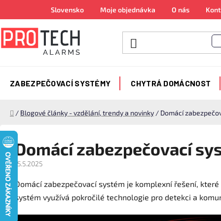
Přejít
Slovensko
Moje objednávka
O nás
Kont
na
obsah
ZABEZPEČOVACÍ SYSTÉMY
CHYTRÁ DOMÁCNOST
Domů
/
Blogové články - vzdělání, trendy a novinky
/
Domácí zabezpečov
Domácí zabezpečovací sy
15.5.2025
Domácí zabezpečovací systém je komplexní řešení, které z
systém využívá pokročilé technologie pro detekci a komu