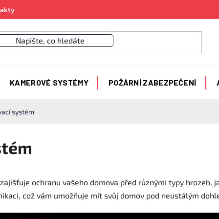
akty
KAMEROVÉ SYSTÉMY
POŽÁRNÍ ZABEZPEČENÍ
ací systém
stém
ajišťuje ochranu vašeho domova před různými typy hrozeb, jak
nikaci, což vám umožňuje mít svůj domov pod neustálým dohled