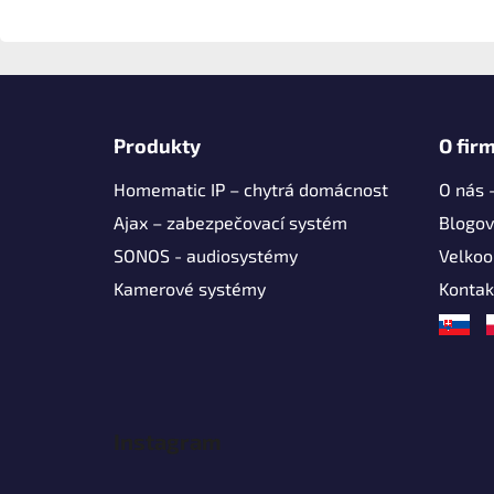
Z
á
Produkty
O fir
p
Homematic IP – chytrá domácnost
O nás 
a
t
Ajax – zabezpečovací systém
Blogov
í
SONOS - audiosystémy
Velko
Kamerové systémy
Kontak
Instagram