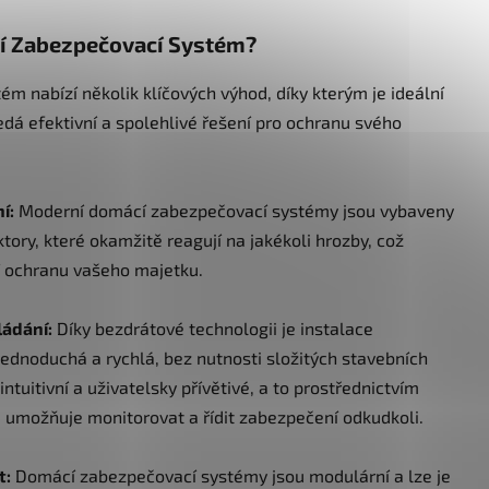
cí Zabezpečovací Systém?
m nabízí několik klíčových výhod, díky kterým je ideální
dá efektivní a spolehlivé řešení pro ochranu svého
í:
Moderní domácí zabezpečovací systémy jsou vybaveny
tory, které okamžitě reagují na jakékoli hrozby, což
ní ochranu vašeho majetku.
ládání:
Díky bezdrátové technologii je instalace
dnoduchá a rychlá, bez nutnosti složitých stavebních
ntuitivní a uživatelsky přívětivé, a to prostřednictvím
m umožňuje monitorovat a řídit zabezpečení odkudkoli.
t:
Domácí zabezpečovací systémy jsou modulární a lze je