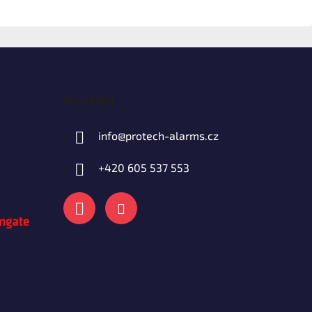
Kontakt
info
@
protech-alarms.cz
+420 605 537 553