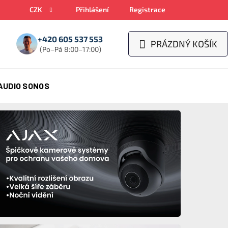
CZK
Přihlášení
Registrace
+420 605 537 553
PRÁZDNÝ KOŠÍK
NÁKUPNÍ
(Po–Pá 8:00–17:00)
KOŠÍK
AUDIO SONOS
í