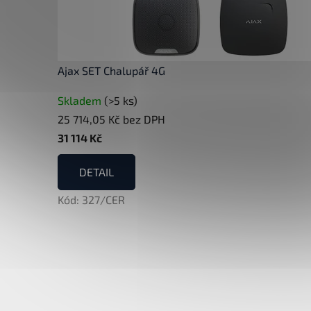
Ajax SET Chalupář 4G
Skladem
(>5 ks)
25 714,05 Kč bez DPH
31 114 Kč
DETAIL
Kód:
327/CER