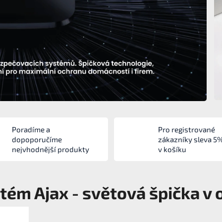
Poradíme a
Pro registrované
dopoporučíme
zákazníky sleva 5
nejvhodnější produkty
v košíku
ém Ajax - světová špička v 