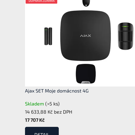
í
DOPRAVA ZDARMA
DOPRAVA ZDARMA
DOPRAVA ZDARMA
DOPRAVA ZDARMA
c
h
a
k
a
m
e
r
Ajax SET Moje domácnost 4G
o
Skladem
(>5 ks)
v
14 633,88 Kč bez DPH
17 707 Kč
ý
DETAIL