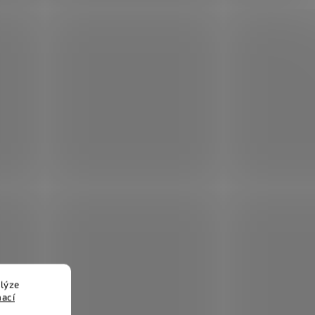
lýze
mací