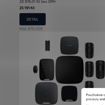
20 819,01 Kč bez DPH
25 191 Kč
DETAIL
Kód:
870/CER
Používáme c
provozu web