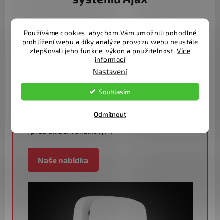
Používáme cookies, abychom Vám umožnili pohodlné
prohlížení webu a díky analýze provozu webu neustále
Ajax hlásiče požáru, kouře a CO
zlepšovali jeho funkce, výkon a použitelnost.
Více
informací
Ajax FireProtect čidlo určené k detekci kouře a
Nastavení
požáru v domácnostech, kancelářích a dalších
Souhlasím
prostorách. Vyvolá poplach pokud zaznamená
kouř, nebo prudké zvýšení teploty. FireProtect
Odmítnout
Plus a hlásiče s označením "CO" Vás navíc ochrání
i před oxidem uhelnatým.
Naše nabídka