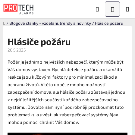
Přejít
Hledat
NÁKUPN
na
KOŠÍK
obsah
Domů
/
Blogové články - vzdělání, trendy a novinky
/
Hlásiče požáru
Hlásiče požáru
20.5.2025
Požár je jedním z největších nebezpečí, kterým může být
Váš domov vystaven. Rychlá detekce požáru a okamžitá
reakce jsou klíčovými faktory pro minimalizaci škod a
ochranu životů. V této době je mnoho možností
zabezpečení domova, ale hlásiče požáru zůstávají jednou
z nejdůležitějších součástí každého zabezpečovacího
systému. Dovolte nám nyní podrobněji prozkoumat tuto
problematiku a uvést jak zabezpečovací systémy Ajax
mohou pomoci chránit Váš domov.