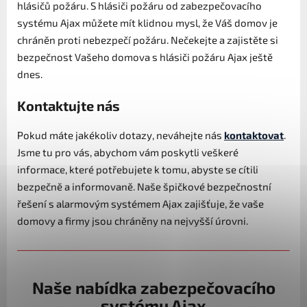
hlásičů požáru. S hlásiči požáru od zabezpečovacího
systému Ajax můžete mít klidnou mysl, že Váš domov je
chráněn proti nebezpečí požáru. Nečekejte a zajistěte si
bezpečnost Vašeho domova s hlásiči požáru Ajax ještě
dnes.
Kontaktujte nás
Pokud máte jakékoliv dotazy, neváhejte nás
kontaktovat
.
Jsme tu pro vás, abychom vám poskytli veškeré
informace, které potřebujete k tomu, abyste se cítili
bezpečně a informovaně. Naše špičkové bezpečnostní
řešení s alarmovým systémem Ajax zajišťuje, že vaše
domovy a firmy jsou chráněny na nejvyšší úrovni.
Naše nabídka zabezpečovacího
systému Ajax