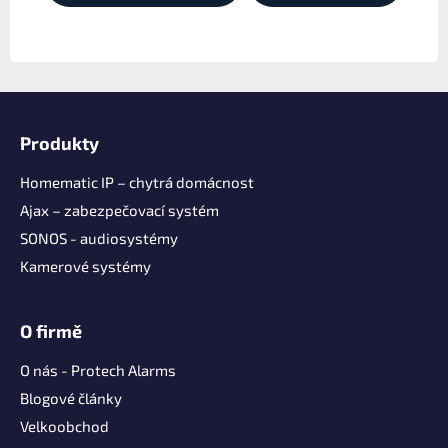
Z
á
Produkty
p
a
Homematic IP – chytrá domácnost
t
Ajax – zabezpečovací systém
í
SONOS - audiosystémy
Kamerové systémy
O firmě
O nás - Protech Alarms
Blogové články
Velkoobchod