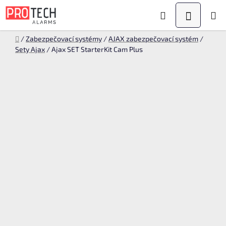
Přejít
Hledat
NÁKUPN
na
KOŠÍK
obsah
Domů
/
Zabezpečovací systémy
/
AJAX zabezpečovací systém
/
Sety Ajax
/
Ajax SET StarterKit Cam Plus