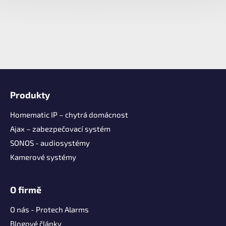
Z
á
Produkty
p
a
Homematic IP – chytrá domácnost
t
Ajax – zabezpečovací systém
í
SONOS - audiosystémy
Kamerové systémy
O firmě
O nás - Protech Alarms
Blogové články