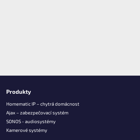
Z
á
Produkty
p
a
Homematic IP – chytrá domácnost
t
Ajax – zabezpečovací systém
í
SONOS - audiosystémy
Kamerové systémy