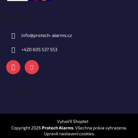
Kontakt
info
@
protech-alarms.cz
+420 605 537 553
Instagram
Vytvořil Shoptet
Copyright 2026
Protech Alarms
. Všechna práva vyhrazena.
Upravit nastavení cookies