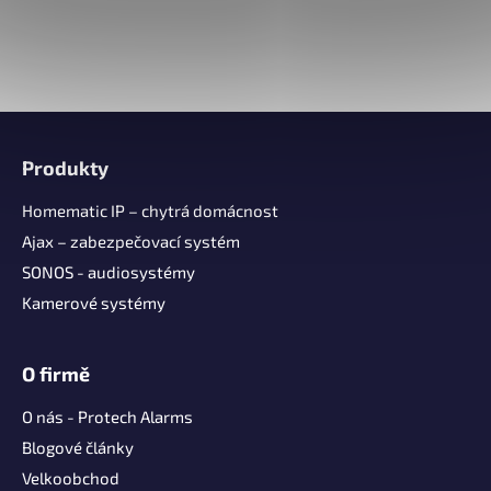
Z
á
Produkty
p
a
Homematic IP – chytrá domácnost
t
Ajax – zabezpečovací systém
í
SONOS - audiosystémy
Kamerové systémy
O firmě
O nás - Protech Alarms
Blogové články
Velkoobchod