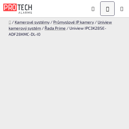
Přejít
Hledat
NÁKUPN
na
KOŠÍK
obsah
Domů
/
Kamerové systémy
/
Průmyslové IP kamery
/
Uniview
kamerový systém
/
Řada Prime
/
Uniview IPC3K28SE-
ADF28KMC-DL-I0