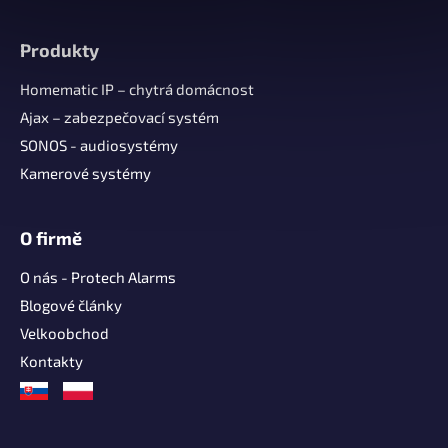
Z
á
Produkty
p
a
Homematic IP – chytrá domácnost
t
Ajax – zabezpečovací systém
í
SONOS - audiosystémy
Kamerové systémy
O firmě
O nás - Protech Alarms
Blogové články
Velkoobchod
Kontakty