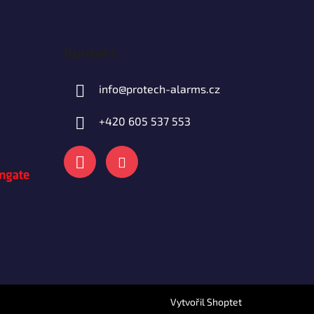
Kontakt
info
@
protech-alarms.cz
+420 605 537 553
Vytvořil Shoptet