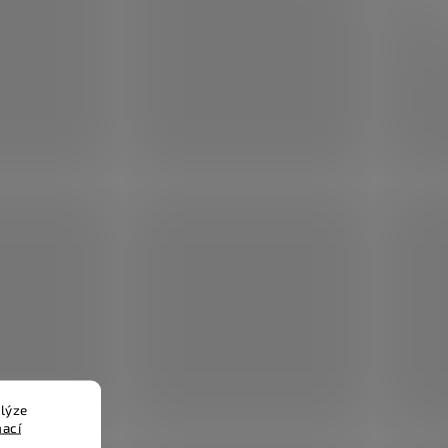
lýze
mací