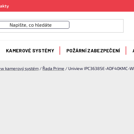
akty
KAMEROVÉ SYSTÉMY
POŽÁRNÍ ZABEZPEČENÍ
ew kamerový systém
/
Řada Prime
/
Uniview IPC3638SE-ADF40KMC-WP