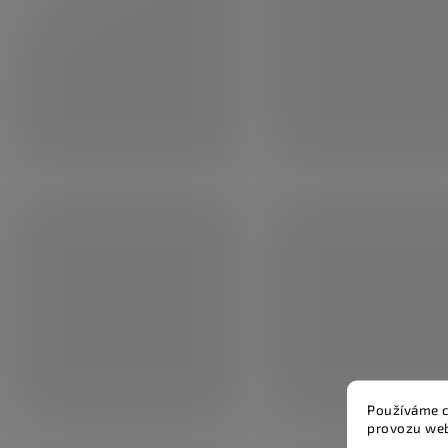
Používáme c
provozu web