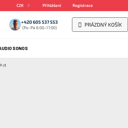
CZK
Přihlášení
Registrace
+420 605 537 553
PRÁZDNÝ KOŠÍK
NÁKUPNÍ
(Po–Pá 8:00–17:00)
KOŠÍK
AUDIO SONOS
-I1