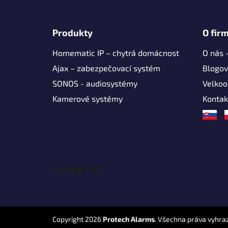
Z
á
Produkty
O fir
p
Homematic IP – chytrá domácnost
O nás 
a
t
Ajax – zabezpečovací systém
Blogov
í
SONOS - audiosystémy
Velko
Kamerové systémy
Kontak
Instagram
Copyright 2026
Protech Alarms
. Všechna práva vyhra