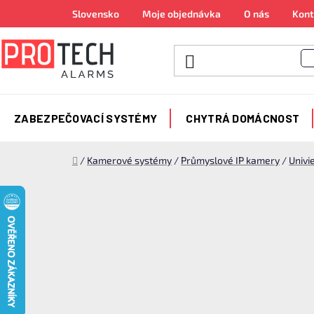
Přejít
Slovensko
Moje objednávka
O nás
Kont
na
obsah
ZABEZPEČOVACÍ SYSTÉMY
CHYTRÁ DOMÁCNOST
Domů
/
Kamerové systémy
/
Průmyslové IP kamery
/
Univi