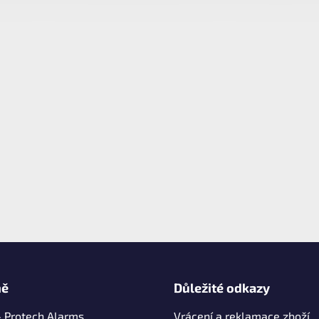
mě
Důležité odkazy
- Protech Alarms
Vrácení a reklamace zboží