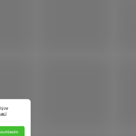
lýze
mací
Souhlasím