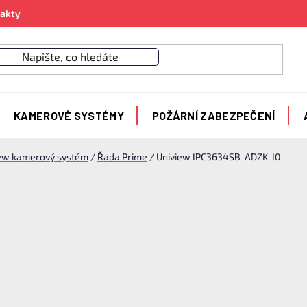
akty
KAMEROVÉ SYSTÉMY
POŽÁRNÍ ZABEZPEČENÍ
ew kamerový systém
/
Řada Prime
/
Uniview IPC3634SB-ADZK-I0