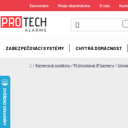
Přejít
Slovensko
Moje objednávka
O nás
Kont
na
obsah
ZABEZPEČOVACÍ SYSTÉMY
CHYTRÁ DOMÁCNOST
Domů
/
Kamerové systémy
/
Průmyslové IP kamery
/
Univi