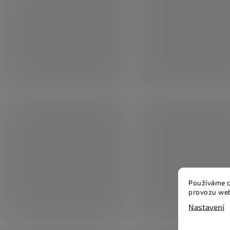
Používáme c
provozu web
Nastavení