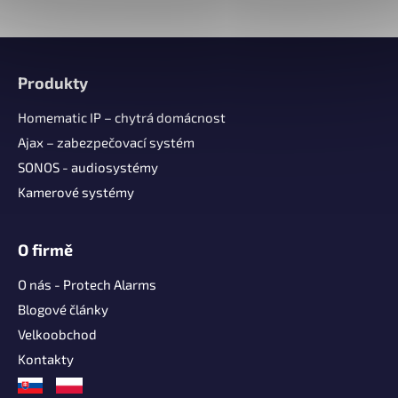
Z
á
Produkty
p
a
Homematic IP – chytrá domácnost
t
Ajax – zabezpečovací systém
í
SONOS - audiosystémy
Kamerové systémy
O firmě
O nás - Protech Alarms
Blogové články
Velkoobchod
Kontakty