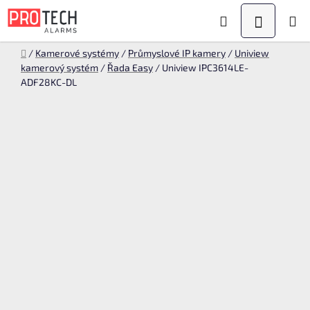
Přejít
Hledat
NÁKUPN
na
KOŠÍK
obsah
Domů
/
Kamerové systémy
/
Průmyslové IP kamery
/
Uniview
kamerový systém
/
Řada Easy
/
Uniview IPC3614LE-
ADF28KC-DL