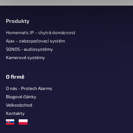
Z
á
Produkty
p
a
Homematic IP – chytrá domácnost
t
Ajax – zabezpečovací systém
í
SONOS - audiosystémy
Kamerové systémy
O firmě
O nás - Protech Alarms
Blogové články
Velkoobchod
Kontakty