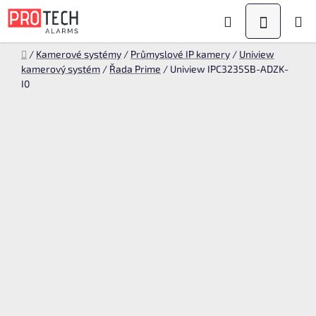
Přejít
Hledat
NÁKUPN
na
KOŠÍK
obsah
Domů
/
Kamerové systémy
/
Průmyslové IP kamery
/
Uniview
kamerový systém
/
Řada Prime
/
Uniview IPC3235SB-ADZK-
I0