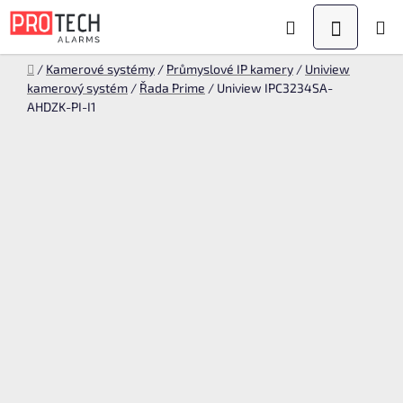
Přejít
Hledat
NÁKUPN
na
KOŠÍK
obsah
Domů
/
Kamerové systémy
/
Průmyslové IP kamery
/
Uniview
kamerový systém
/
Řada Prime
/
Uniview IPC3234SA-
AHDZK-PI-I1