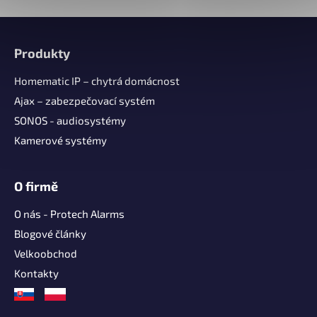
Z
á
Produkty
p
a
Homematic IP – chytrá domácnost
t
Ajax – zabezpečovací systém
í
SONOS - audiosystémy
Kamerové systémy
O firmě
O nás - Protech Alarms
Blogové články
Velkoobchod
Kontakty