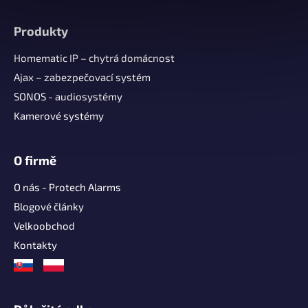
Z
á
Produkty
p
a
Homematic IP – chytrá domácnost
t
Ajax – zabezpečovací systém
í
SONOS - audiosystémy
Kamerové systémy
O firmě
O nás - Protech Alarms
Blogové články
Velkoobchod
Kontakty