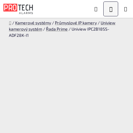
Přejít
Hledat
NÁKUPN
na
KOŠÍK
obsah
Domů
/
Kamerové systémy
/
Průmyslové IP kamery
/
Uniview
kamerový systém
/
Řada Prime
/
Uniview IPC2B18SS-
ADF28K-I1