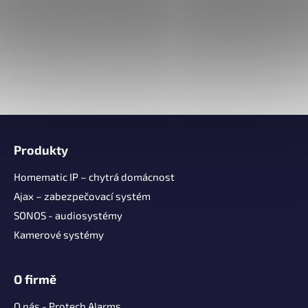
Z
á
Produkty
p
a
Homematic IP – chytrá domácnost
t
Ajax – zabezpečovací systém
í
SONOS - audiosystémy
Kamerové systémy
O firmě
O nás - Protech Alarms