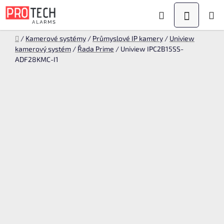
Přejít
Hledat
NÁKUPN
na
KOŠÍK
obsah
Domů
/
Kamerové systémy
/
Průmyslové IP kamery
/
Uniview
kamerový systém
/
Řada Prime
/
Uniview IPC2B15SS-
ADF28KMC-I1