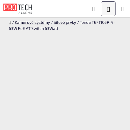
Přejít
Hledat
NÁKUPN
na
KOŠÍK
obsah
Domů
/
Kamerové systémy
/
Síťové prvky
/
Tenda TEF1105P-4-
63W PoE AT Switch 63Watt