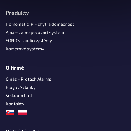
Z
á
Produkty
p
a
Homematic IP – chytrá domácnost
t
Ajax – zabezpečovací systém
í
SONOS - audiosystémy
Kamerové systémy
O firmě
O nás - Protech Alarms
Blogové články
Velkoobchod
Kontakty