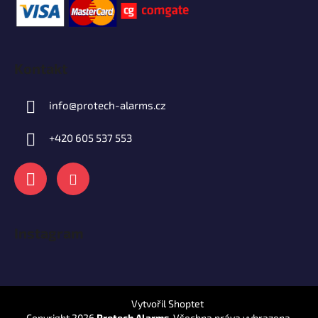
Kontakt
info
@
protech-alarms.cz
+420 605 537 553
Instagram
Vytvořil Shoptet
Copyright 2026
Protech Alarms
. Všechna práva vyhrazena.