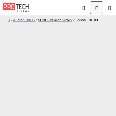
Přejít
Hledat
NÁKUPN
na
KOŠÍK
obsah
Domů
/
Audio SONOS
/
SONOS reproduktory
/
Sonos Era 300