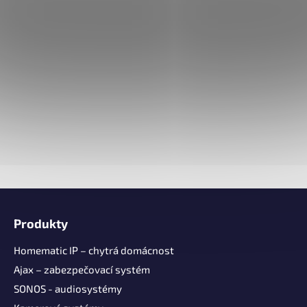
Z
á
Produkty
p
a
Homematic IP – chytrá domácnost
t
Ajax – zabezpečovací systém
í
SONOS - audiosystémy