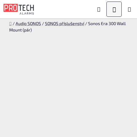
Přejít
Hledat
NÁKUPN
na
KOŠÍK
obsah
Domů
/
Audio SONOS
/
SONOS příslušenství
/
Sonos Era 300 Wall
Mount (pár)