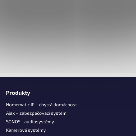
Z
á
Produkty
p
a
Homematic IP – chytrá domácnost
t
Ajax – zabezpečovací systém
í
SONOS - audiosystémy
Kamerové systémy