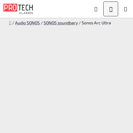
Přejít
Hledat
NÁKUPN
na
KOŠÍK
obsah
Domů
/
Audio SONOS
/
SONOS soundbary
/
Sonos Arc Ultra