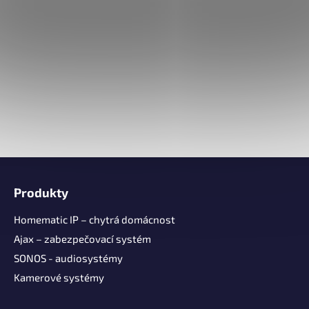
Z
á
Produkty
p
a
Homematic IP – chytrá domácnost
t
Ajax – zabezpečovací systém
í
SONOS - audiosystémy
Kamerové systémy