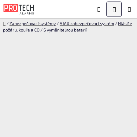
Přejít
Hledat
NÁKUPN
na
KOŠÍK
obsah
Domů
/
Zabezpečovací systémy
/
AJAX zabezpečovací systém
/
Hlásiče
požáru, kouře a CO
/
S vyměnitelnou baterií