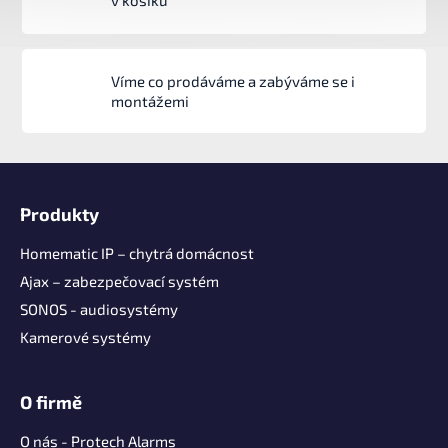
v košíku
Víme co prodáváme a zabýváme se i
montážemi
Z
á
Produkty
p
a
Homematic IP – chytrá domácnost
t
Ajax – zabezpečovací systém
í
SONOS - audiosystémy
Kamerové systémy
O firmě
O nás - Protech Alarms