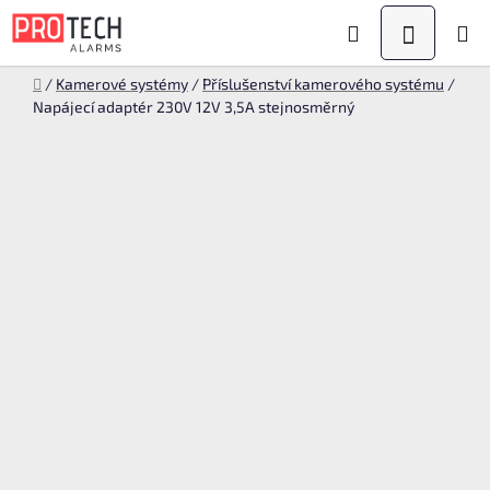
Přejít
Hledat
NÁKUPN
na
KOŠÍK
obsah
Domů
/
Kamerové systémy
/
Příslušenství kamerového systému
/
Napájecí adaptér 230V 12V 3,5A stejnosměrný