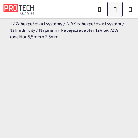
Přejít
Hledat
NÁKUPN
na
KOŠÍK
obsah
Domů
/
Zabezpečovací systémy
/
AJAX zabezpečovací systém
/
Náhradní díly
/
Napájení
/
Napájecí adaptér 12V 6A 72W
konektor 5,5mm x 2,5mm