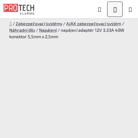
Přejít
Hledat
NÁKUPN
na
KOŠÍK
obsah
Domů
/
Zabezpečovací systémy
/
AJAX zabezpečovací systém
/
Náhradní díly
/
Napájení
/
napájecí adaptér 12V 3,33A 40W
konektor 5,5mm x 2,5mm