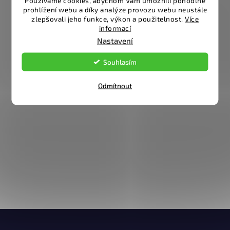
Používáme cookies, abychom Vám umožnili pohodlné
prohlížení webu a díky analýze provozu webu neustále
zlepšovali jeho funkce, výkon a použitelnost.
Více
informací
Nastavení
Souhlasím
Odmítnout
Z
á