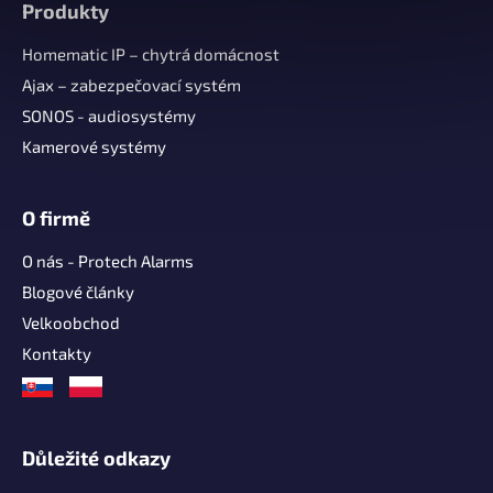
Produkty
p
a
Homematic IP – chytrá domácnost
t
Ajax – zabezpečovací systém
í
SONOS - audiosystémy
Kamerové systémy
O firmě
O nás - Protech Alarms
Blogové články
Velkoobchod
Kontakty
Důležité odkazy