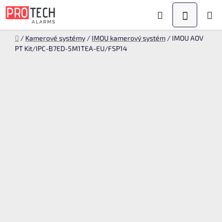
Přejít
Hledat
NÁKUPN
na
KOŠÍK
obsah
Domů
/
Kamerové systémy
/
IMOU kamerový systém
/
IMOU AOV
PT Kit/IPC-B7ED-5M1TEA-EU/FSP14