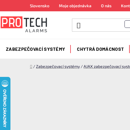
Přejít
Slovensko
Moje objednávka
O nás
Kont
na
obsah
ZABEZPEČOVACÍ SYSTÉMY
CHYTRÁ DOMÁCNOST
Domů
/
Zabezpečovací systémy
/
AJAX zabezpečovací sys