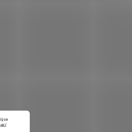
lýze
mací