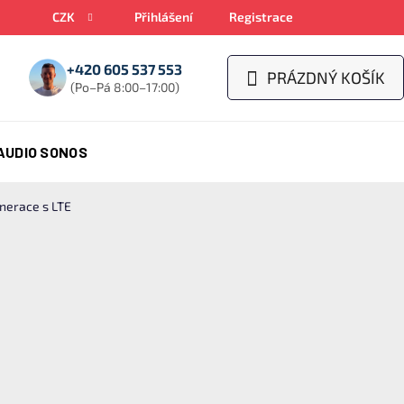
CZK
Přihlášení
Registrace
+420 605 537 553
PRÁZDNÝ KOŠÍK
NÁKUPNÍ
(Po–Pá 8:00–17:00)
KOŠÍK
AUDIO SONOS
enerace s LTE