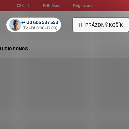
CZK
Přihlášení
Registrace
+420 605 537 553
PRÁZDNÝ KOŠÍK
NÁKUPNÍ
(Po–Pá 8:00–17:00)
KOŠÍK
AUDIO SONOS