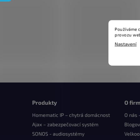
Používáme c
provozu web
Nastavení
Z
á
Produkty
O fir
p
Homematic IP – chytrá domácnost
O nás 
a
t
Ajax – zabezpečovací systém
Blogov
í
SONOS - audiosystémy
Velko