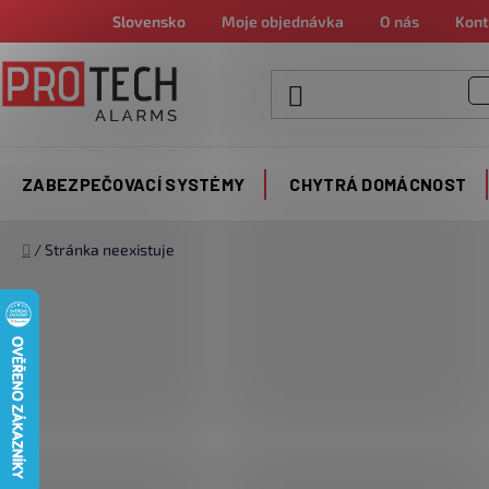
Přejít
Slovensko
Moje objednávka
O nás
Kont
na
obsah
ZABEZPEČOVACÍ SYSTÉMY
CHYTRÁ DOMÁCNOST
Domů
/
Stránka neexistuje