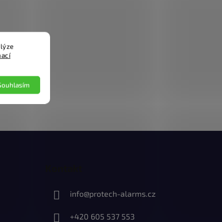
lýze
mací
Souhlasím
Kontakt
info
@
protech-alarms.cz
+420 605 537 553