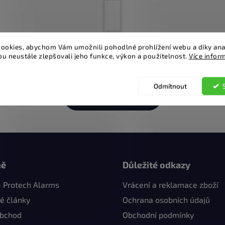
ookies, abychom Vám umožnili pohodlné prohlížení webu a díky ana
u neustále zlepšovali jeho funkce, výkon a použitelnost.
Více infor
Můžete se ale podívat na naše produkty.
Odmítnout
ZPĚT DO OBCHODU
mě
Důležité odkazy
- Protech Alarms
Vrácení a reklamace zboží
é články
Ochrana osobních údajů
obchod
Obchodní podmínky