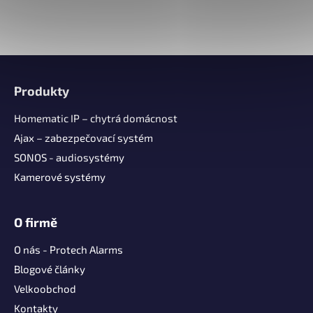
Z
á
Produkty
p
a
Homematic IP – chytrá domácnost
t
Ajax – zabezpečovací systém
í
SONOS - audiosystémy
Kamerové systémy
O firmě
O nás - Protech Alarms
Blogové články
Velkoobchod
Kontakty