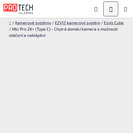
Přejít
Hledat
NÁKUPN
na
KOŠÍK
obsah
Domů
/
Kamerové systémy
/
EZVIZ kamerový systém
/
Ezviz Cube
/
H6c Pro 2K+ (Type C) - Chytrá domácí kamera s možností
otáčení a naklápění