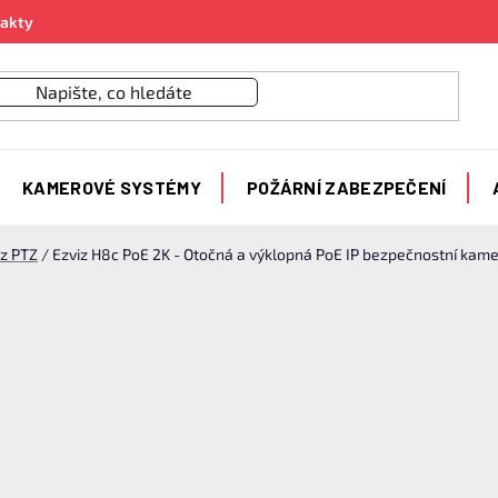
akty
KAMEROVÉ SYSTÉMY
POŽÁRNÍ ZABEZPEČENÍ
iz PTZ
/
Ezviz H8c PoE 2K - Otočná a výklopná PoE IP bezpečnostní kam