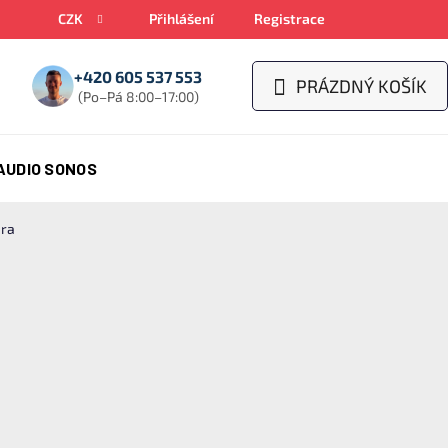
CZK
Přihlášení
Registrace
+420 605 537 553
PRÁZDNÝ KOŠÍK
NÁKUPNÍ
(Po–Pá 8:00–17:00)
KOŠÍK
AUDIO SONOS
era