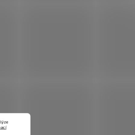
lýze
mací