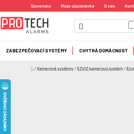
Přejít
Slovensko
Moje objednávka
O nás
Kont
na
obsah
ZABEZPEČOVACÍ SYSTÉMY
CHYTRÁ DOMÁCNOST
Domů
/
Kamerové systémy
/
EZVIZ kamerový systém
/
Ezv