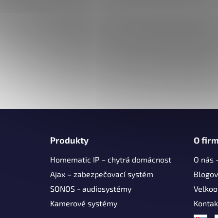
Z
á
Produkty
O fir
p
Homematic IP – chytrá domácnost
O nás 
a
t
Ajax – zabezpečovací systém
Blogov
í
SONOS - audiosystémy
Velko
Kamerové systémy
Kontak