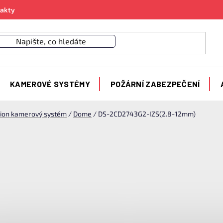
akty
KAMEROVÉ SYSTÉMY
POŽÁRNÍ ZABEZPEČENÍ
sion kamerový systém
/
Dome
/
DS-2CD2743G2-IZS(2.8-12mm)