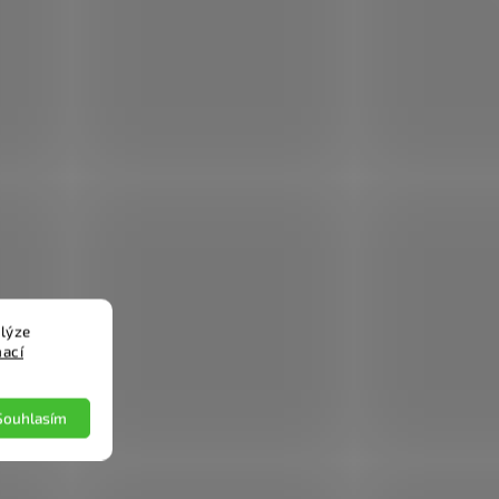
lýze
mací
Souhlasím