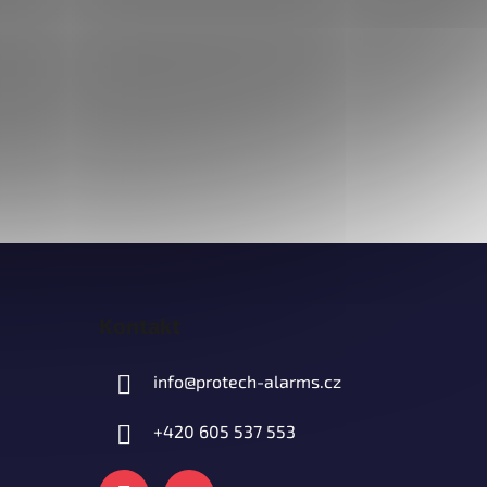
Kontakt
info
@
protech-alarms.cz
+420 605 537 553