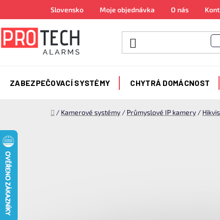
Přejít
Slovensko
Moje objednávka
O nás
Kont
na
obsah
ZABEZPEČOVACÍ SYSTÉMY
CHYTRÁ DOMÁCNOST
Domů
/
Kamerové systémy
/
Průmyslové IP kamery
/
Hikvi