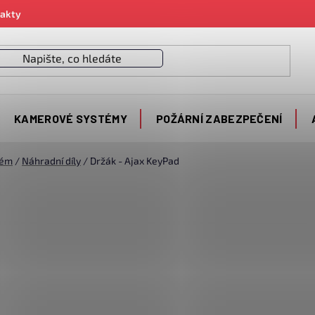
akty
KAMEROVÉ SYSTÉMY
POŽÁRNÍ ZABEZPEČENÍ
tém
/
Náhradní díly
/
Držák - Ajax KeyPad