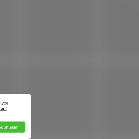
lýze
mací
Souhlasím