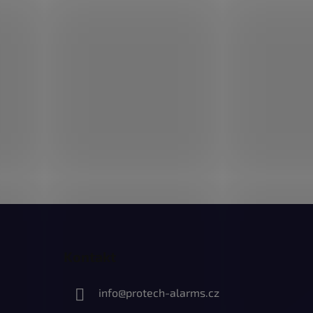
Kontakt
info
@
protech-alarms.cz