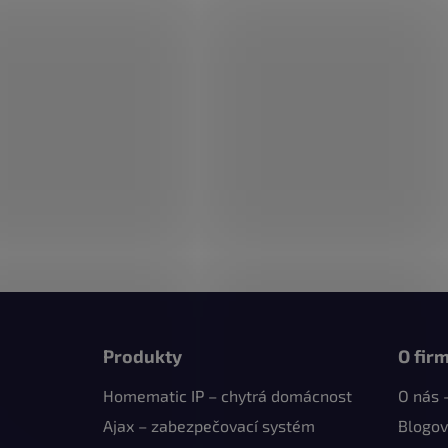
Z
á
Produkty
O fir
p
Homematic IP – chytrá domácnost
O nás 
a
t
Ajax – zabezpečovací systém
Blogov