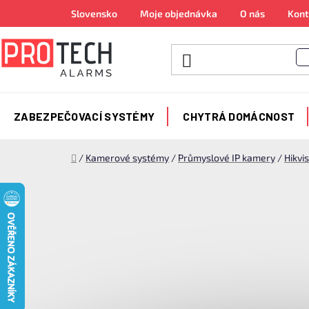
Přejít
Slovensko
Moje objednávka
O nás
Kont
na
obsah
ZABEZPEČOVACÍ SYSTÉMY
CHYTRÁ DOMÁCNOST
Domů
/
Kamerové systémy
/
Průmyslové IP kamery
/
Hikvi