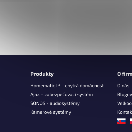
Z
á
Produkty
O fir
p
Homematic IP – chytrá domácnost
O nás 
a
t
Ajax – zabezpečovací systém
Blogov
í
SONOS - audiosystémy
Velko
Kamerové systémy
Kontak