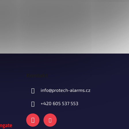
Kontakt
info
@
protech-alarms.cz
+420 605 537 553