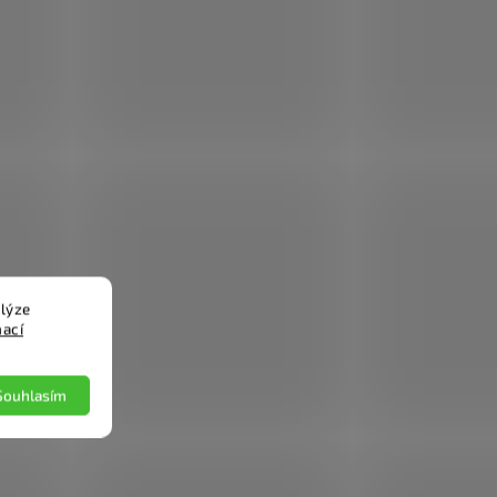
lýze
mací
Souhlasím