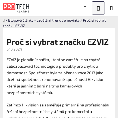
Přejít
Hledat
NÁKUPN
na
KOŠÍK
obsah
Domů
/
Blogové články - vzdělání, trendy a novinky
/
Proč si vybrat
značku EZVIZ
Proč si vybrat značku EZVIZ
6.10.2024
EZVIZ je globální značka, která se zaměřuje na chytré
zabezpečovací technologie a produkty pro chytrou
domácnost. Společnost byla založena v roce 2013 jako
dceřiná společnost renomované společnosti Hikvision,
která je jedním z lídrů na trhu kamerových
bezpečnostních systémů.
Zatímco Hikvision se zaměřuje primárně na profesionální
řešení bezpečnostních systémů pro komerční a