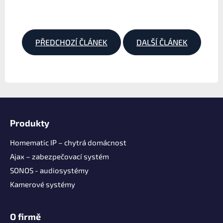
PŘEDCHOZÍ ČLÁNEK
DALŠÍ ČLÁNEK
Z
á
Produkty
p
a
Homematic IP – chytrá domácnost
t
Ajax – zabezpečovací systém
í
SONOS - audiosystémy
Kamerové systémy
O firmě