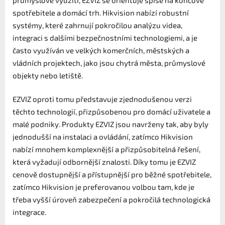
průmyslové využití, EZVIZ se orientuje spíše na koncové
spotřebitele a domácí trh. Hikvision nabízí robustní
systémy, které zahrnují pokročilou analýzu videa,
integraci s dalšími bezpečnostními technologiemi, a je
často využíván ve velkých komerčních, městských a
vládních projektech, jako jsou chytrá města, průmyslové
objekty nebo letiště.
EZVIZ oproti tomu představuje zjednodušenou verzi
těchto technologií, přizpůsobenou pro domácí uživatele a
malé podniky. Produkty EZVIZ jsou navrženy tak, aby byly
jednodušší na instalaci a ovládání, zatímco Hikvision
nabízí mnohem komplexnější a přizpůsobitelná řešení,
která vyžadují odbornější znalosti. Díky tomu je EZVIZ
cenově dostupnější a přístupnější pro běžné spotřebitele,
zatímco Hikvision je preferovanou volbou tam, kde je
třeba vyšší úroveň zabezpečení a pokročilá technologická
integrace.