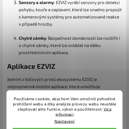
Senzory a alarmy
: EZVIZ vyrábí senzory pro detekci
pohybu, kouře a zaplavení, které lze snadno propojit
s kamerovými systémy pro automatizované reakce
v případě hrozby.
Chytré zámky
: Bezpečnost domácnosti lze rozšířit i
o chytré zámky, které lze ovládat na dálku
prostřednictvím aplikace.
Aplikace EZVIZ
Jedním z klíčových prvků ekosystému EZVIZ je
stejnojmenná mobilní aplikace, která umožňuje
uživatelům kompletní kontrolu nad všemi jejich
Používáme cookies, abychom Vám umožnili pohodlné
zařízeními. Aplikace je navržena s důrazem na
prohlížení webu a díky analýze provozu webu neustále
jednoduchost a rychlý přístup k informacím. Díky aplikaci
zlepšovali jeho funkce, výkon a použitelnost.
Více
informací
mohou uživatelé sledovat živé přenosy z kamer,
Nastavení
spravovat nastavení zařízení a přijímat notifikace v