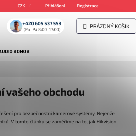
CZK
Přihlášení
Registrace
+420 605 537 553
PRÁZDNÝ KOŠÍK
NÁKUPNÍ
(Po–Pá 8:00–17:00)
KOŠÍK
AUDIO SONOS
ní vašeho obchodu
vá řešení pro bezpečnostní kamerové systémy. Nejenže
íků. V tomto článku se zaměříme na to, jak Hikvision