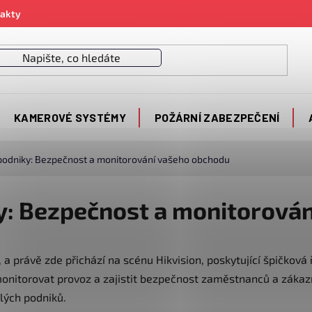
akty
KAMEROVÉ SYSTÉMY
POŽÁRNÍ ZABEZPEČENÍ
 podniky: Bezpečnost a monitorování vašeho obchodu
ky: Bezpečnost a monitorová
 a právě zde přichází na scénu Hikvision, poskytující špičko
monitorovat provoz a zajistit bezpečnost zaměstnanců a zákazn
lých podniků.