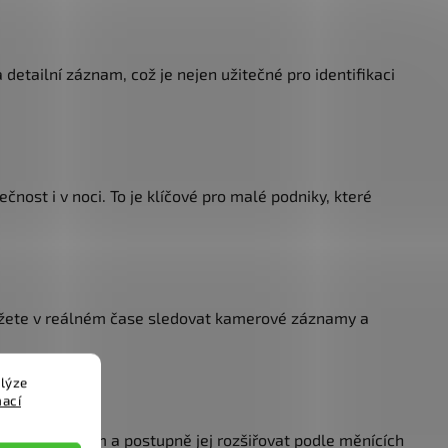
detailní záznam, což je nejen užitečné pro identifikaci
ost i v noci. To je klíčové pro malé podniky, které
můžete v reálném čase sledovat kamerové záznamy a
lýze
mací
nším systémem a postupně jej rozšiřovat podle měnících