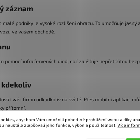
ový záznam
malé podniky je vysoké rozlišení obrazu. To umožňuje jasný a 
rovozu ve vašem obchodě.
anu
omocí infračervených diod, což zajišťuje nepřetržitou bezpečn
 kdekoliv
ovat vaši firmu odkudkoliv na světě. Přes mobilní aplikaci 
ky přítomní.
ookies, abychom Vám umožnili pohodlné prohlížení webu a díky ana
by
u neustále zlepšovali jeho funkce, výkon a použitelnost.
Více infor
skalovatelné podle potřeb vašeho podniku. Můžete začít s me