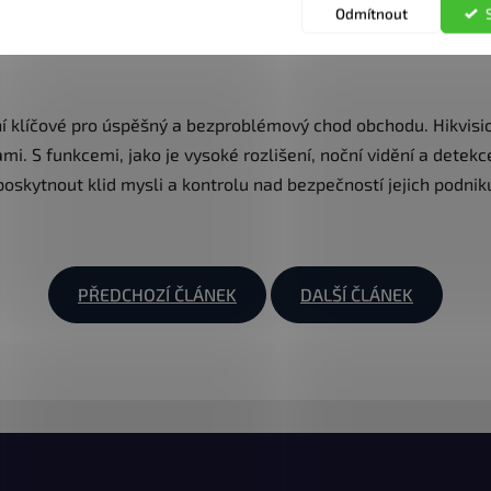
Odmítnout
ní klíčové pro úspěšný a bezproblémový chod obchodu. Hikvis
i. S funkcemi, jako je vysoké rozlišení, noční vidění a detek
oskytnout klid mysli a kontrolu nad bezpečností jejich podnik
PŘEDCHOZÍ ČLÁNEK
DALŠÍ ČLÁNEK