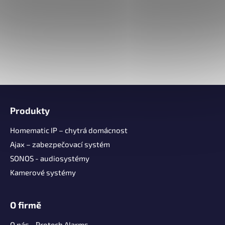
Z
á
Produkty
p
a
Homematic IP – chytrá domácnost
t
Ajax – zabezpečovací systém
í
SONOS - audiosystémy
Kamerové systémy
O firmě
O nás - Protech Alarms