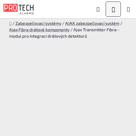
Přejít
Hledat
NÁKUPN
na
KOŠÍK
obsah
Domů
/
Zabezpečovací systémy
/
AJAX zabezpečovací systém
/
Ajax Fibra drátové komponenty
/
Ajax Transmitter Fibra -
modul pro integraci drátových detektorů