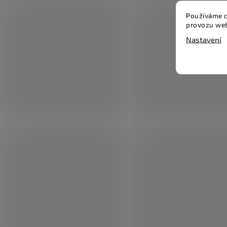
Používáme c
provozu web
Nastavení