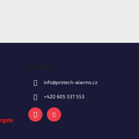
Kontakt
info
@
protech-alarms.cz
+420 605 537 553