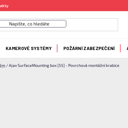
akty
KAMEROVÉ SYSTÉMY
POŽÁRNÍ ZABEZPEČENÍ
tém
/
Ajax SurfaceMounting box [55] - Povrchová montážní krabice