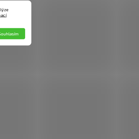
lýze
mací
Souhlasím