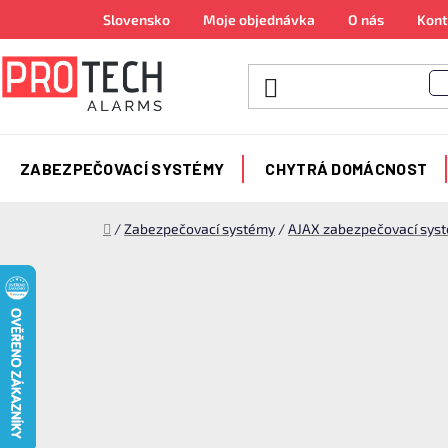
Přejít
Slovensko
Moje objednávka
O nás
Kont
na
obsah
ZABEZPEČOVACÍ SYSTÉMY
CHYTRÁ DOMÁCNOST
Domů
/
Zabezpečovací systémy
/
AJAX zabezpečovací sys