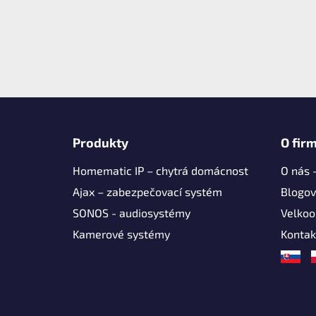
Z
á
Produkty
O fir
p
Homematic IP – chytrá domácnost
O nás 
a
t
Ajax – zabezpečovací systém
Blogov
í
SONOS - audiosystémy
Velko
Kamerové systémy
Kontak