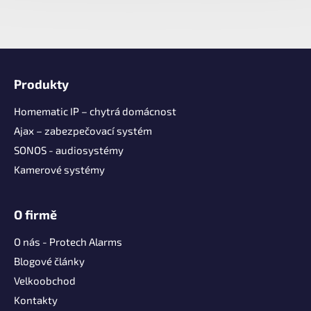
Z
á
Produkty
p
a
Homematic IP – chytrá domácnost
t
Ajax – zabezpečovací systém
í
SONOS - audiosystémy
Kamerové systémy
O firmě
O nás - Protech Alarms
Blogové články
Velkoobchod
Kontakty