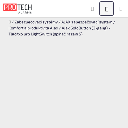
Přejít
Hledat
NÁKUPN
na
KOŠÍK
obsah
Domů
/
Zabezpečovací systémy
/
AJAX zabezpečovací systém
/
Komfort a produktivita Ajax
/
Ajax SoloButton (2-gang) -
Tlačítko pro LightSwitch (spínač řazení 5)