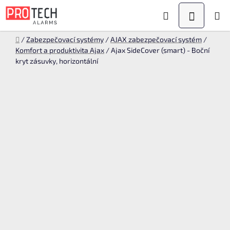
Přejít
Hledat
NÁKUPN
na
KOŠÍK
obsah
Domů
/
Zabezpečovací systémy
/
AJAX zabezpečovací systém
/
Komfort a produktivita Ajax
/
Ajax SideCover (smart) - Boční
kryt zásuvky, horizontální