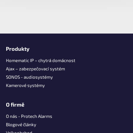
Z
á
Produkty
p
a
Homematic IP – chytrá domácnost
t
Ajax – zabezpečovací systém
í
SONOS - audiosystémy
Kamerové systémy
O firmě
O nás - Protech Alarms
Blogové články
Velkoobchod