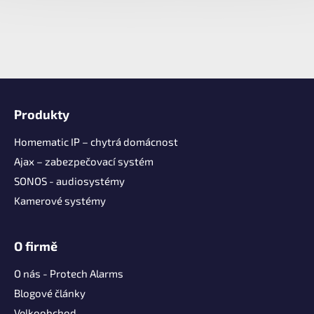
Z
á
Produkty
p
a
Homematic IP – chytrá domácnost
t
Ajax – zabezpečovací systém
í
SONOS - audiosystémy
Kamerové systémy
O firmě
O nás - Protech Alarms
Blogové články
Velkoobchod