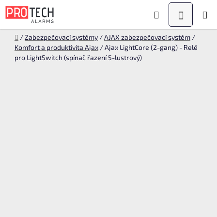
Přejít
Hledat
NÁKUPN
na
KOŠÍK
obsah
Domů
/
Zabezpečovací systémy
/
AJAX zabezpečovací systém
/
Komfort a produktivita Ajax
/
Ajax LightCore (2-gang) - Relé
pro LightSwitch (spínač řazení 5-lustrový)