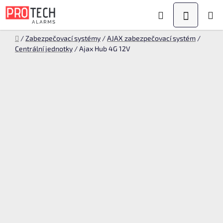
Přejít
Hledat
NÁKUPN
na
KOŠÍK
obsah
Domů
/
Zabezpečovací systémy
/
AJAX zabezpečovací systém
/
Centrální jednotky
/
Ajax Hub 4G 12V