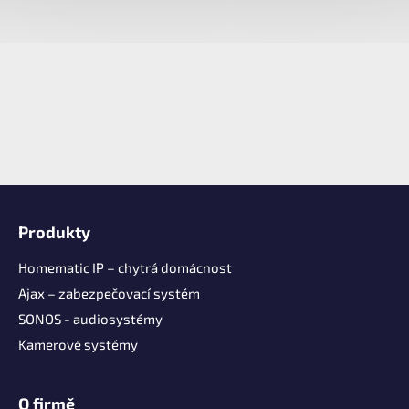
Z
á
Produkty
p
a
Homematic IP – chytrá domácnost
t
Ajax – zabezpečovací systém
í
SONOS - audiosystémy
Kamerové systémy
O firmě