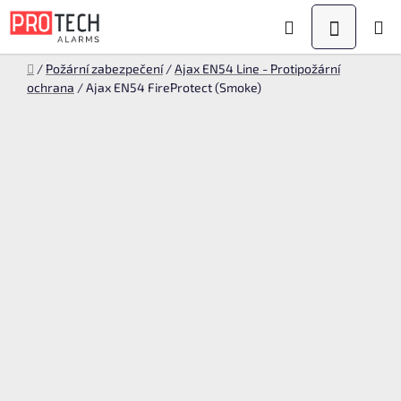
Přejít
Hledat
NÁKUPN
na
KOŠÍK
obsah
Domů
/
Požární zabezpečení
/
Ajax EN54 Line - Protipožární
ochrana
/
Ajax EN54 FireProtect (Smoke)