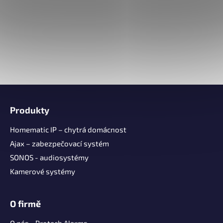
Z
á
Produkty
p
a
Homematic IP – chytrá domácnost
t
Ajax – zabezpečovací systém
í
SONOS - audiosystémy
Kamerové systémy
O firmě