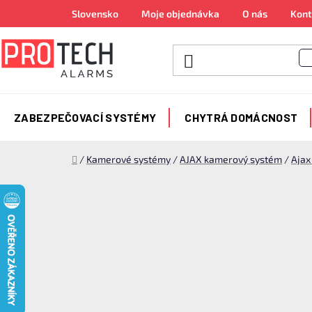
Přejít
Slovensko
Moje objednávka
O nás
Kont
na
obsah
ZABEZPEČOVACÍ SYSTÉMY
CHYTRÁ DOMÁCNOST
Domů
/
Kamerové systémy
/
AJAX kamerový systém
/
Aja