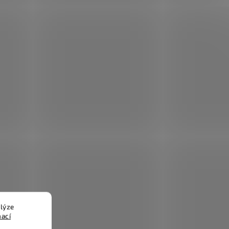
lýze
mací