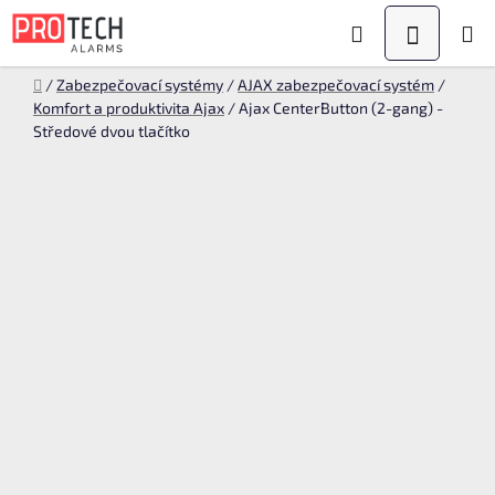
Přejít
Hledat
NÁKUPN
na
KOŠÍK
obsah
Domů
/
Zabezpečovací systémy
/
AJAX zabezpečovací systém
/
Komfort a produktivita Ajax
/
Ajax CenterButton (2-gang) -
Středové dvou tlačítko