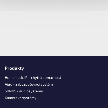
Z
á
Produkty
p
a
Homematic IP – chytrá domácnost
t
Ajax – zabezpečovací systém
í
SONOS - audiosystémy
Kamerové systémy